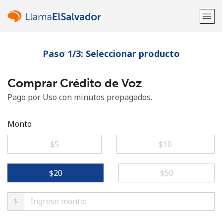
Paso 1/3: Seleccionar producto
¡Bienvenido!
Comprar Crédito de Voz
¿Ya tienes una cuenta?
Inicia sesión →
Pago por Uso con minutos prepagados.
Regístrate con
Monto
⁦$5⁩
⁦$10⁩
o
⁦$20⁩
⁦$50⁩
$