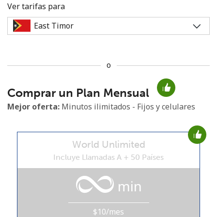
Ver tarifas para
o
No se ha creado una contraseña
Comprar un Plan Mensual
Mínimo 8 caracteres
Una letra mayúscula y una minúscula
Mejor oferta:
Minutos ilimitados - Fijos y celulares
Un número
Un caracter especial
World Unlimited
Incluye Llamadas A + 50 Países
min
Mantente en contacto para recibir nuestras mejores
ofertas.
$10/mes