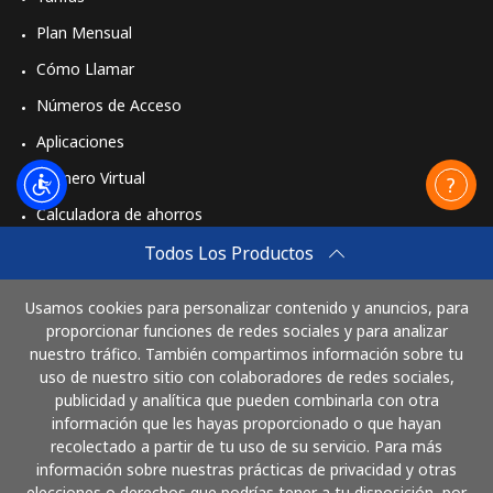
Plan Mensual
Cómo Llamar
Números de Acceso
Aplicaciones
Número Virtual
Calculadora de ahorros
Travel eSIM
Todos Los Productos
Comprar
Usamos cookies para personalizar contenido y anuncios, para
Cómo funciona
proporcionar funciones de redes sociales y para analizar
nuestro tráfico. También compartimos información sobre tu
uso de nuestro sitio con colaboradores de redes sociales,
publicidad y analítica que pueden combinarla con otra
Paga con
información que les hayas proporcionado o que hayan
recolectado a partir de tu uso de su servicio. Para más
información sobre nuestras prácticas de privacidad y otras
elecciones o derechos que podrías tener a tu disposición, por