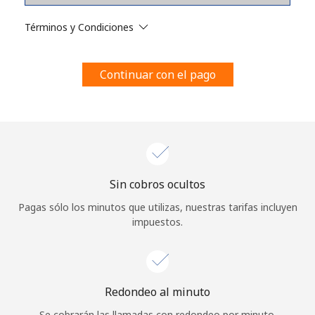
Al abrir una cuenta en este sitio web, estoy de acuerdo con
estos
Términos y condiciones.
Términos y Condiciones
Únete
Continuar con el pago
¡Hola!
Sin cobros ocultos
Inicia sesión o
REGÍSTRATE →
Pagas sólo los minutos que utilizas, nuestras tarifas incluyen
impuestos.
Redondeo al minuto
¿Olvidaste tu contraseña? →
Se cobrarán las llamadas con redondeo por minuto.