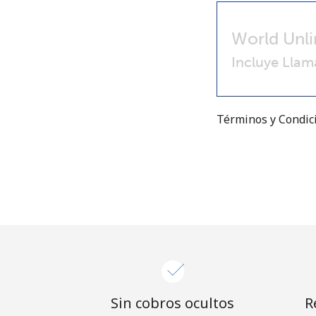
World Unli
Incluye Llam
Términos y Condi
Sin cobros ocultos
R