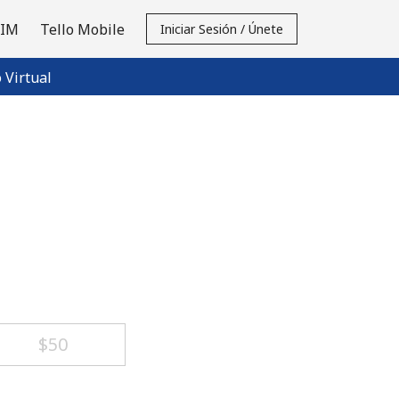
SIM
Tello Mobile
Iniciar Sesión / Únete
Virtual
⁦$50⁩