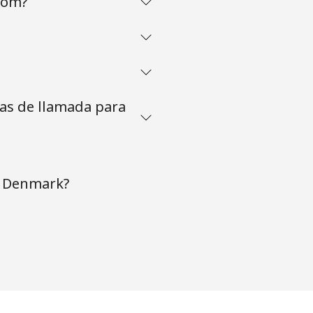
com?
tas de llamada para
a Denmark?