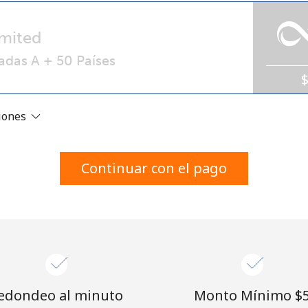
Un número
Un caracter especial
mited
adas A + 50 Países
ciones
Mantente en contacto para recibir nuestras mejores
ofertas.
Continuar con el pago
Al abrir una cuenta en este sitio web, estoy de
acuerdo con estos
Términos y condiciones.
Únete
edondeo al minuto
Monto Mínimo ⁦$5