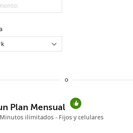
o
a
o
un Plan Mensual
No se ha creado una contraseña
Minutos ilimitados - Fijos y celulares
Mínimo 8 caracteres
Una letra mayúscula y una minúscula