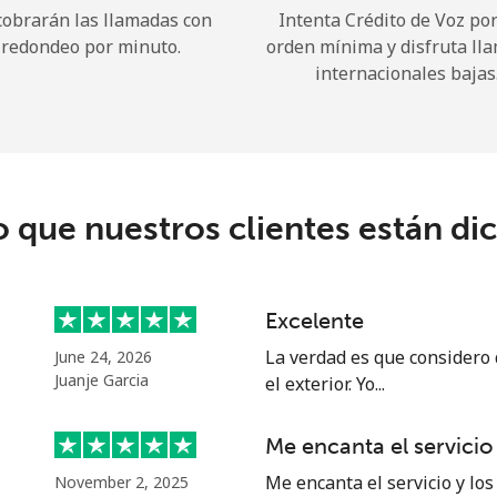
cobrarán las llamadas con
Intenta Crédito de Voz po
redondeo por minuto.
orden mínima y disfruta ll
¡Hola!
internacionales bajas
Inicia sesión o
REGÍSTRATE →
o que nuestros clientes están di
Excelente
¿Olvidaste tu contraseña? →
La verdad es que considero
June 24, 2026
Juanje Garcia
el exterior. Yo...
Iniciar Sesión
Me encanta el servicio
Me encanta el servicio y los
November 2, 2025