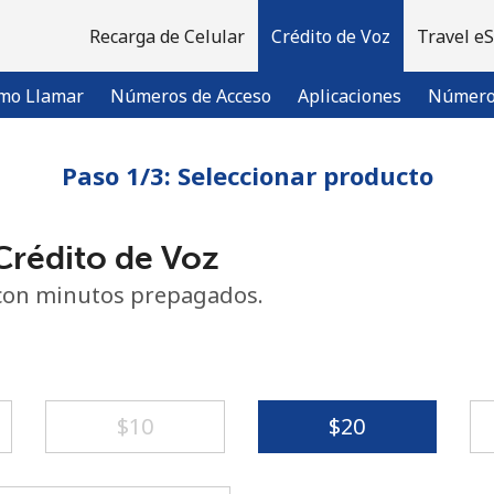
Recarga de Celular
Crédito de Voz
Travel e
mo Llamar
Números de Acceso
Aplicaciones
Número 
Paso 1/3: Seleccionar producto
¡Bienvenido!
rédito de Voz
¿Ya tienes una cuenta?
Inicia sesión →
con minutos prepagados.
Regístrate con
⁦$10⁩
⁦$20⁩