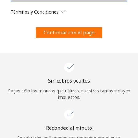
Al abrir una cuenta en este sitio web, estoy de acuerdo con
estos
Términos y condiciones.
Términos y Condiciones
Únete
Continuar con el pago
¡Hola!
Sin cobros ocultos
Inicia sesión o
REGÍSTRATE →
Pagas sólo los minutos que utilizas, nuestras tarifas incluyen
impuestos.
Redondeo al minuto
¿Olvidaste tu contraseña? →
Se cobrarán las llamadas con redondeo por minuto.