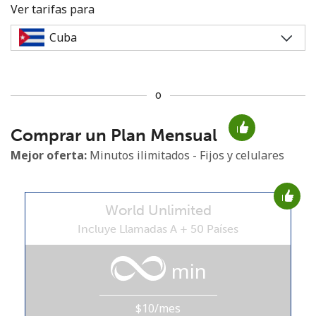
Ver tarifas para
o
No se ha creado una contraseña
Comprar un Plan Mensual
Mínimo 8 caracteres
Una letra mayúscula y una minúscula
Mejor oferta:
Minutos ilimitados - Fijos y celulares
Un número
Un caracter especial
World Unlimited
Incluye Llamadas A + 50 Países
min
Mantente en contacto para recibir nuestras mejores
ofertas.
$10/mes