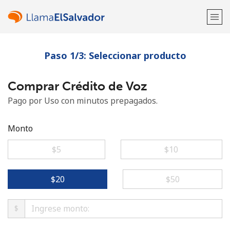
Paso 1/3: Seleccionar producto
¡Bienvenido!
Comprar Crédito de Voz
¿Ya tienes una cuenta?
Inicia sesión →
Pago por Uso con minutos prepagados.
Regístrate con
Monto
⁦$5⁩
⁦$10⁩
o
⁦$20⁩
⁦$50⁩
$