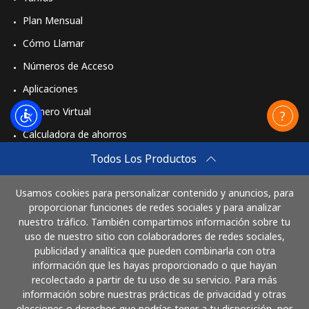
Plan Mensual
Cómo Llamar
Números de Acceso
Aplicaciones
Número Virtual
Calculadora de ahorros
Travel eSIM
Todos Los Productos
Comprar
Usamos cookies para personalizar contenido y anuncios, para
Cómo funciona
proporcionar funciones de redes sociales y para analizar
nuestro tráfico. También compartimos información sobre tu
uso de nuestro sitio con colaboradores de redes sociales,
publicidad y analítica que pueden combinarla con otra
Paga con
información que les hayas proporcionado o que hayan
recolectado a partir de tu uso de su servicio. Para más
información sobre nuestras prácticas de privacidad y otras
elecciones o derechos que podrías tener a tu disposición, por