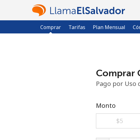
Comprar
Tarifas
Plan Mensual
Có
Comprar C
Pago por Uso 
Monto
⁦$5⁩