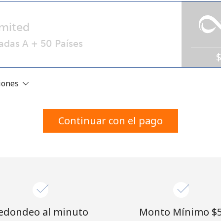
Un número
Un caracter especial
mited
adas A + 50 Países
ciones
Mantente en contacto para recibir nuestras mejores
ofertas.
Continuar con el pago
Al abrir una cuenta en este sitio web, estoy de
acuerdo con estos
Términos y condiciones.
Únete
edondeo al minuto
Monto Mínimo ⁦$5