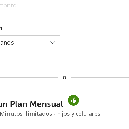
o
a
o
un Plan Mensual
No se ha creado una contraseña
Minutos ilimitados - Fijos y celulares
Mínimo 8 caracteres
Una letra mayúscula y una minúscula