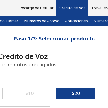
Recarga de Celular
Crédito de Voz
Travel e
mo Llamar
Números de Acceso
Aplicaciones
Número 
Paso 1/3: Seleccionar producto
¡Bienvenido!
rédito de Voz
¿Ya tienes una cuenta?
Inicia sesión →
con minutos prepagados.
Regístrate con
⁦$10⁩
⁦$20⁩