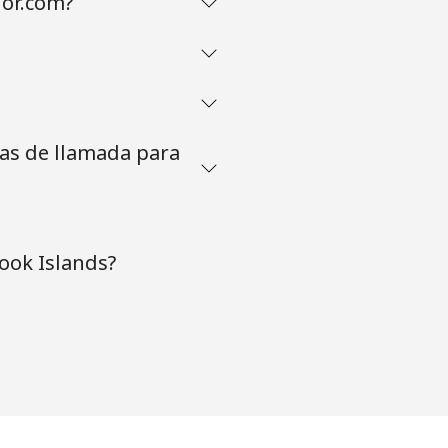
dor.com?
tas de llamada para
ook Islands?