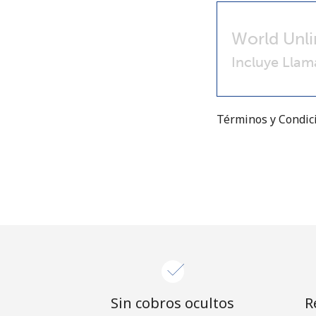
World Unli
Incluye Llam
Términos y Condi
Sin cobros ocultos
R