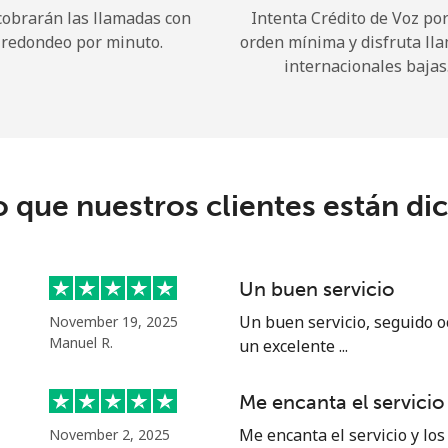
cobrarán las llamadas con
Intenta Crédito de Voz po
redondeo por minuto.
orden mínima y disfruta ll
¡Hola!
internacionales bajas
Inicia sesión o
REGÍSTRATE →
o que nuestros clientes están di
Un buen servicio
¿Olvidaste tu contraseña? →
Un buen servicio, seguido o
November 19, 2025
Manuel R.
un excelente ...
Iniciar Sesión
Me encanta el servicio
Me encanta el servicio y los
November 2, 2025