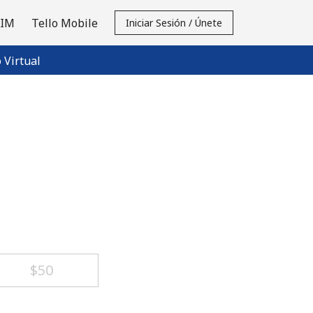
SIM
Tello Mobile
Iniciar Sesión / Únete
Virtual
⁦$50⁩