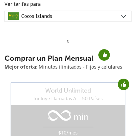
Ver tarifas para
o
No se ha creado una contraseña
Comprar un Plan Mensual
Mínimo 8 caracteres
Una letra mayúscula y una minúscula
Mejor oferta:
Minutos ilimitados - Fijos y celulares
Un número
Un caracter especial
World Unlimited
Incluye Llamadas A + 50 Países
min
Mantente en contacto para recibir nuestras mejores
ofertas.
$10/mes