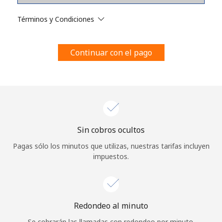
Al abrir una cuenta en este sitio web, estoy de acuerdo con
estos
Términos y condiciones.
Términos y Condiciones
Únete
Continuar con el pago
¡Hola!
Sin cobros ocultos
Inicia sesión o
REGÍSTRATE →
Pagas sólo los minutos que utilizas, nuestras tarifas incluyen
impuestos.
Redondeo al minuto
¿Olvidaste tu contraseña? →
Se cobrarán las llamadas con redondeo por minuto.