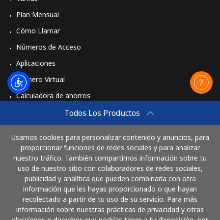
Plan Mensual
Cómo Llamar
Números de Acceso
Aplicaciones
Número Virtual
Calculadora de ahorros
Travel eSIM
Todos Los Productos
Comprar
Usamos cookies para personalizar contenido y anuncios, para
Cómo funciona
proporcionar funciones de redes sociales y para analizar
nuestro tráfico. También compartimos información sobre tu
uso de nuestro sitio con colaboradores de redes sociales,
publicidad y analítica que pueden combinarla con otra
Paga con
información que les hayas proporcionado o que hayan
recolectado a partir de tu uso de su servicio. Para más
información sobre nuestras prácticas de privacidad y otras
elecciones o derechos que podrías tener a tu disposición, por