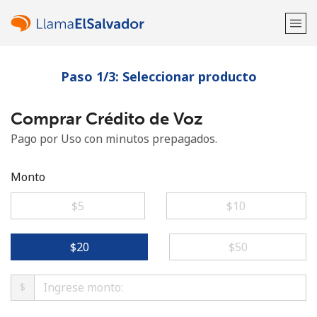
Paso 1/3: Seleccionar producto
¡Bienvenido!
Comprar Crédito de Voz
¿Ya tienes una cuenta?
Inicia sesión →
Pago por Uso con minutos prepagados.
Regístrate con
Monto
⁦$5⁩
⁦$10⁩
o
⁦$20⁩
⁦$50⁩
$