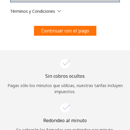
Al abrir una cuenta en este sitio web, estoy de acuerdo con
estos
Términos y condiciones.
Términos y Condiciones
Únete
Continuar con el pago
¡Hola!
Sin cobros ocultos
Inicia sesión o
REGÍSTRATE →
Pagas sólo los minutos que utilizas, nuestras tarifas incluyen
impuestos.
Redondeo al minuto
¿Olvidaste tu contraseña? →
Se cobrarán las llamadas con redondeo por minuto.