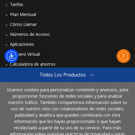
Tarifas
Plan Mensual
Cómo Llamar
Números de Acceso
Aplicaciones
Número Virtual
Calculadora de ahorros
Travel eSIM
Todos Los Productos
Comprar
Usamos cookies para personalizar contenido y anuncios, para
Cómo funciona
proporcionar funciones de redes sociales y para analizar
nuestro tráfico. También compartimos información sobre tu
uso de nuestro sitio con colaboradores de redes sociales,
publicidad y analítica que pueden combinarla con otra
Paga con
información que les hayas proporcionado o que hayan
recolectado a partir de tu uso de su servicio. Para más
información sobre nuestras prácticas de privacidad y otras