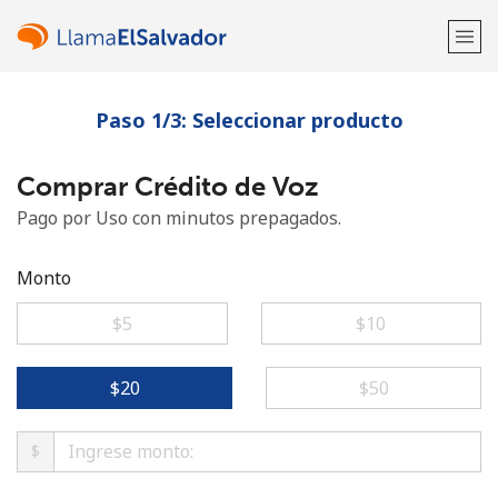
Paso 1/3: Seleccionar producto
¡Bienvenido!
Comprar Crédito de Voz
¿Ya tienes una cuenta?
Inicia sesión →
Pago por Uso con minutos prepagados.
Regístrate con
Monto
⁦$5⁩
⁦$10⁩
o
⁦$20⁩
⁦$50⁩
$