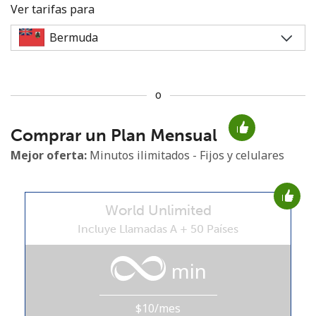
Ver tarifas para
o
No se ha creado una contraseña
Comprar un Plan Mensual
Mínimo 8 caracteres
Una letra mayúscula y una minúscula
Mejor oferta:
Minutos ilimitados - Fijos y celulares
Un número
Un caracter especial
World Unlimited
Incluye Llamadas A + 50 Países
min
Mantente en contacto para recibir nuestras mejores
ofertas.
$10/mes