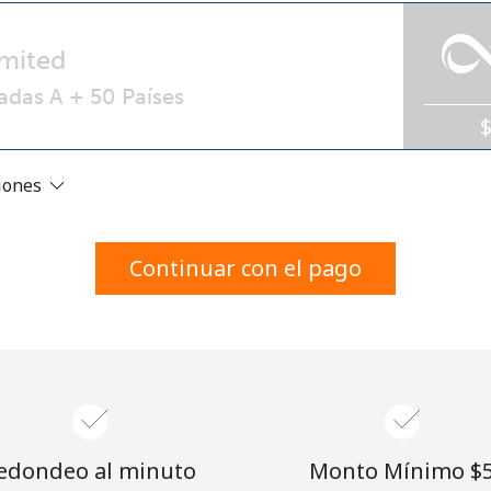
Un número
Un caracter especial
mited
adas A + 50 Países
ciones
Mantente en contacto para recibir nuestras mejores
ofertas.
Continuar con el pago
Al abrir una cuenta en este sitio web, estoy de
acuerdo con estos
Términos y condiciones.
Únete
edondeo al minuto
Monto Mínimo ⁦$5