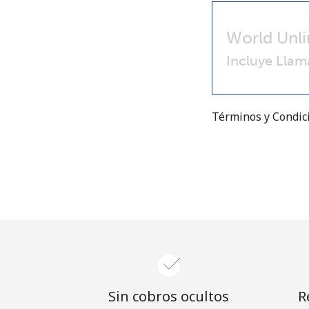
World Unli
Incluye Llam
Términos y Condi
Sin cobros ocultos
R