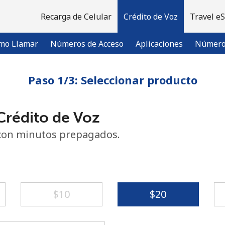
Recarga de Celular
Crédito de Voz
Travel e
mo Llamar
Números de Acceso
Aplicaciones
Número 
Paso 1/3: Seleccionar producto
¡Bienvenido!
rédito de Voz
¿Ya tienes una cuenta?
Inicia sesión →
con minutos prepagados.
Regístrate con
⁦$10⁩
⁦$20⁩