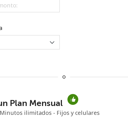
o
a
o
un Plan Mensual
No se ha creado una contraseña
Minutos ilimitados - Fijos y celulares
Mínimo 8 caracteres
Una letra mayúscula y una minúscula