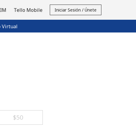
SIM
Tello Mobile
Iniciar Sesión / Únete
Virtual
⁦$50⁩