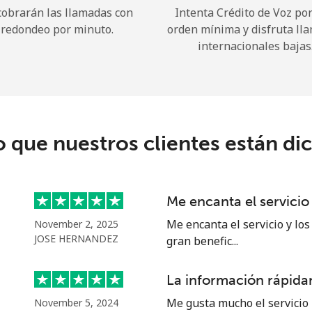
cobrarán las llamadas con
Intenta Crédito de Voz po
redondeo por minuto.
orden mínima y disfruta ll
¡Hola!
internacionales bajas
Inicia sesión o
REGÍSTRATE →
o que nuestros clientes están di
Me encanta el servicio
¿Olvidaste tu contraseña? →
Me encanta el servicio y los
November 2, 2025
JOSE HERNANDEZ
gran benefic...
Iniciar Sesión
La información rápidam
Me gusta mucho el servicio 
November 5, 2024