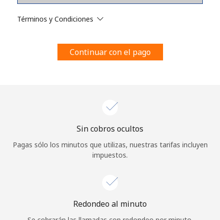
Al abrir una cuenta en este sitio web, estoy de acuerdo con
estos
Términos y condiciones.
Términos y Condiciones
Únete
Continuar con el pago
¡Hola!
Sin cobros ocultos
Inicia sesión o
REGÍSTRATE →
Pagas sólo los minutos que utilizas, nuestras tarifas incluyen
impuestos.
Redondeo al minuto
¿Olvidaste tu contraseña? →
Se cobrarán las llamadas con redondeo por minuto.