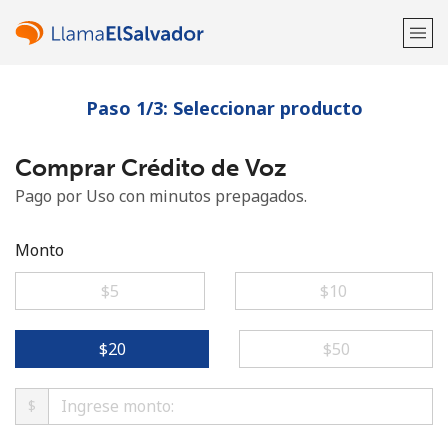
Paso 1/3: Seleccionar producto
¡Bienvenido!
Comprar Crédito de Voz
¿Ya tienes una cuenta?
Inicia sesión →
Pago por Uso con minutos prepagados.
Regístrate con
Monto
⁦$5⁩
⁦$10⁩
o
⁦$20⁩
⁦$50⁩
$