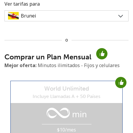
Ver tarifas para
o
No se ha creado una contraseña
Comprar un Plan Mensual
Mínimo 8 caracteres
Una letra mayúscula y una minúscula
Mejor oferta:
Minutos ilimitados - Fijos y celulares
Un número
Un caracter especial
World Unlimited
Incluye Llamadas A + 50 Países
min
Mantente en contacto para recibir nuestras mejores
ofertas.
$10/mes