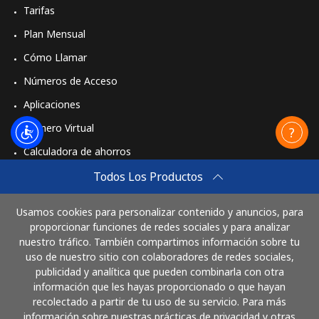
Tarifas
Plan Mensual
Cómo Llamar
Números de Acceso
Aplicaciones
Número Virtual
Calculadora de ahorros
Travel eSIM
Todos Los Productos
Comprar
Usamos cookies para personalizar contenido y anuncios, para
Cómo funciona
proporcionar funciones de redes sociales y para analizar
nuestro tráfico. También compartimos información sobre tu
uso de nuestro sitio con colaboradores de redes sociales,
publicidad y analítica que pueden combinarla con otra
Paga con
información que les hayas proporcionado o que hayan
recolectado a partir de tu uso de su servicio. Para más
información sobre nuestras prácticas de privacidad y otras