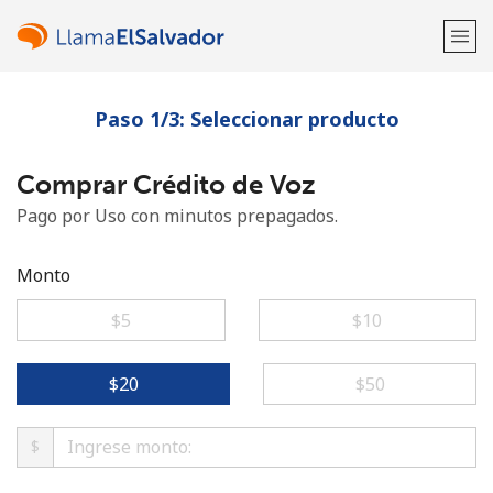
Paso 1/3: Seleccionar producto
¡Bienvenido!
Comprar Crédito de Voz
¿Ya tienes una cuenta?
Inicia sesión →
Pago por Uso con minutos prepagados.
Regístrate con
Monto
⁦$5⁩
⁦$10⁩
o
⁦$20⁩
⁦$50⁩
$