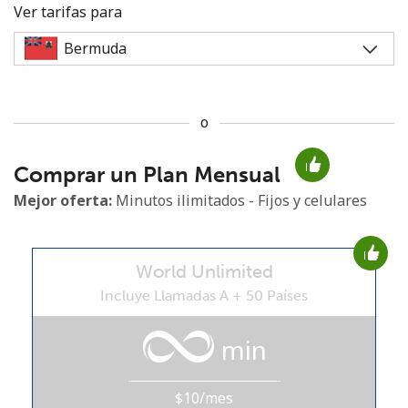
Ver tarifas para
o
No se ha creado una contraseña
Comprar un Plan Mensual
Mínimo 8 caracteres
Una letra mayúscula y una minúscula
Mejor oferta:
Minutos ilimitados - Fijos y celulares
Un número
Un caracter especial
World Unlimited
Incluye Llamadas A + 50 Países
min
Mantente en contacto para recibir nuestras mejores
ofertas.
$10/mes