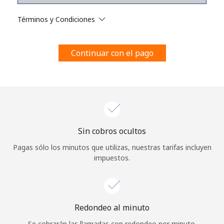
Al abrir una cuenta en este sitio web, estoy de acuerdo con
estos
Términos y condiciones.
Términos y Condiciones
Únete
Continuar con el pago
¡Hola!
Sin cobros ocultos
Inicia sesión o
REGÍSTRATE →
Pagas sólo los minutos que utilizas, nuestras tarifas incluyen
impuestos.
Redondeo al minuto
¿Olvidaste tu contraseña? →
Se cobrarán las llamadas con redondeo por minuto.