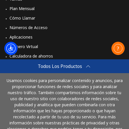
Plan Mensual
Cómo Llamar
Números de Acceso
Aplicaciones
Número Virtual
Calculadora de ahorros
Travel eSIM
Todos Los Productos
Comprar
Usamos cookies para personalizar contenido y anuncios, para
Cómo funciona
proporcionar funciones de redes sociales y para analizar
nuestro tráfico. También compartimos información sobre tu
uso de nuestro sitio con colaboradores de redes sociales,
publicidad y analítica que pueden combinarla con otra
Paga con
información que les hayas proporcionado o que hayan
recolectado a partir de tu uso de su servicio. Para más
información sobre nuestras prácticas de privacidad y otras
elecciones o derechos que podrías tener a tu disposición, por