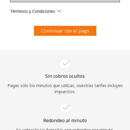
Al abrir una cuenta en este sitio web, estoy de acuerdo con
estos
Términos y condiciones.
Términos y Condiciones
Únete
Continuar con el pago
¡Hola!
Sin cobros ocultos
Inicia sesión o
REGÍSTRATE →
Pagas sólo los minutos que utilizas, nuestras tarifas incluyen
impuestos.
Redondeo al minuto
¿Olvidaste tu contraseña? →
Se cobrarán las llamadas con redondeo por minuto.