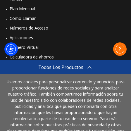
Plan Mensual
Cómo Llamar
Números de Acceso
Aplicaciones
Número Virtual
Calculadora de ahorros
Travel eSIM
Todos Los Productos
Comprar
Usamos cookies para personalizar contenido y anuncios, para
Cómo funciona
proporcionar funciones de redes sociales y para analizar
nuestro tráfico. También compartimos información sobre tu
uso de nuestro sitio con colaboradores de redes sociales,
publicidad y analítica que pueden combinarla con otra
Paga con
información que les hayas proporcionado o que hayan
recolectado a partir de tu uso de su servicio. Para más
información sobre nuestras prácticas de privacidad y otras
elecciones o derechos que podrías tener a tu disposición, por