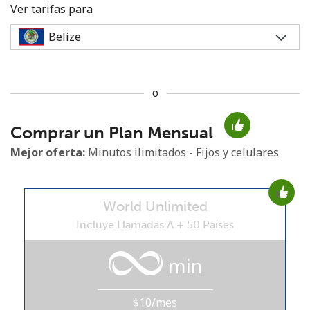
Ver tarifas para
o
No se ha creado una contraseña
Comprar un Plan Mensual
Mínimo 8 caracteres
Una letra mayúscula y una minúscula
Mejor oferta:
Minutos ilimitados - Fijos y celulares
Un número
Un caracter especial
World Unlimited
Incluye Llamadas A + 50 Países
min
Mantente en contacto para recibir nuestras mejores
ofertas.
$10/mes