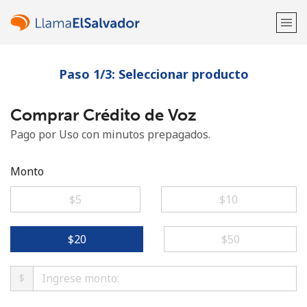
Paso 1/3: Seleccionar producto
¡Bienvenido!
Comprar Crédito de Voz
¿Ya tienes una cuenta?
Inicia sesión →
Pago por Uso con minutos prepagados.
Regístrate con
Monto
⁦$5⁩
⁦$10⁩
o
⁦$20⁩
⁦$50⁩
$