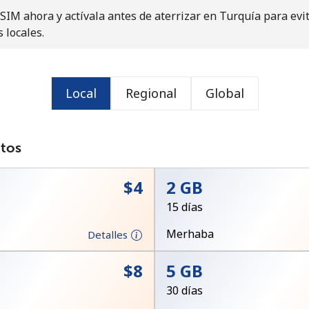
IM ahora y actívala antes de aterrizar en Turquía para evi
o
s locales.
Local
Regional
Global
atos
⁦$4⁩
2 GB
15 días
Merhaba
Detalles
No se ha creado una contraseña
⁦$8⁩
5 GB
Mínimo 8 caracteres
30 días
Una letra mayúscula y una minúscula