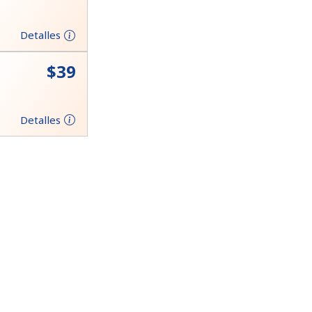
Detalles
⁦$39⁩
Detalles