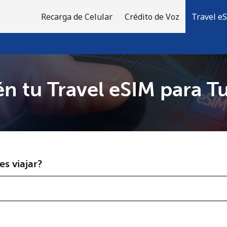
Recarga de Celular
Crédito de Voz
Travel e
n tu Travel eSIM para T
¡Bienvenido!
¿Ya tienes una cuenta?
Inicia sesión →
s viajar?
Regístrate con