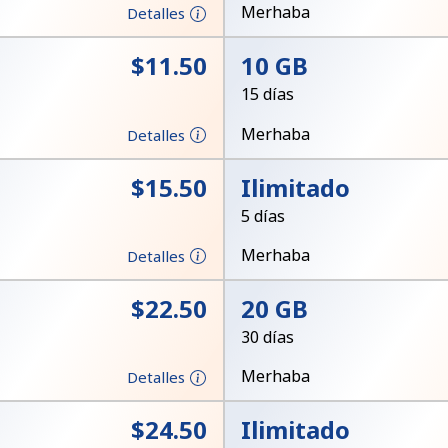
Un número
Merhaba
Detalles
Un caracter especial
⁦$11.50⁩
10 GB
15 días
Merhaba
Detalles
⁦$15.50⁩
Ilimitado
Mantente en contacto para recibir nuestras mejores
5 días
ofertas.
Merhaba
Detalles
Al abrir una cuenta en este sitio web, estoy de
acuerdo con estos
Términos y condiciones.
⁦$22.50⁩
20 GB
30 días
Únete
Merhaba
Detalles
⁦$24.50⁩
Ilimitado