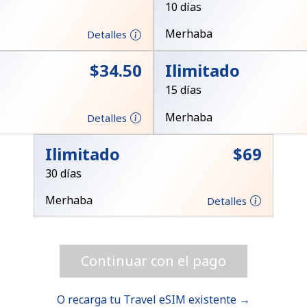
10 días
Merhaba
Detalles
¡Hola!
⁦$34.50⁩
Ilimitado
Inicia sesión o
REGÍSTRATE →
15 días
Merhaba
Detalles
Ilimitado
⁦$69⁩
30 días
Merhaba
Detalles
¿Olvidaste tu contraseña? →
Continuar con el pago
Iniciar Sesión
O recarga tu Travel eSIM existente →