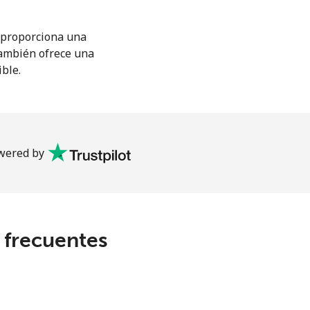
M proporciona una
También ofrece una
ible.
wered by
s frecuentes