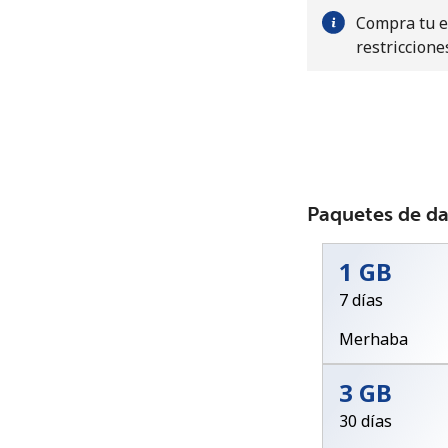
Compra tu eS
restriccione
Paquetes de d
1 GB
7 días
Merhaba
3 GB
30 días