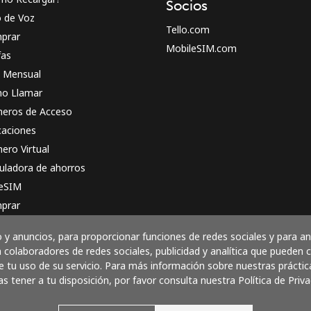
Socios
o de Voz
Tello.com
prar
MobileSIM.com
fas
n Mensual
o Llamar
eros de Acceso
caciones
ero Virtual
uladora de ahorros
 eSIM
prar
o funciona
y anuncios, para proporcionar funciones de redes sociales y para a
 colaboradores de redes sociales, publicidad y analítica que pueden
 tu uso de su servicio. Para más información sobre nuestras práctic
as tener a tu disposición, por favor consulta nuestra Política de Priva
Paga con