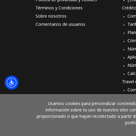
Términos y Condiciones
Crédit
Sobre nosotros
Com
Comentarios de usuarios
Tari
Pla
Cóm
Núm
Apli
Núm
Calc
Travel
Com
Cóm
Usamos cookies para personalizar contenido 
información sobre tu uso de nuestro sitio con
proporcionado o que hayan recolectado a partir de
podrí