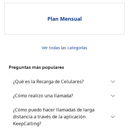
Al abrir una cuenta en este sitio web, estoy de acuerdo con
estos
Términos y condiciones.
Plan Mensual
Únete
Ver todas las categorías
¡Hola!
Preguntas más populares
Inicia sesión o
REGÍSTRATE →
¿Qué es la Recarga de Celulares?
¿Cómo realizo una llamada?
¿Cómo puedo hacer llamadas de larga
distancia a través de la aplicación
¿Olvidaste tu contraseña? →
KeepCalling?