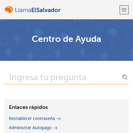
¡Bienvenido!
Centro de Ayuda
¿Ya tienes una cuenta?
Inicia sesión →
Regístrate con
o
Enlaces rápidos
Restablecer contraseña
Administrar Autopago