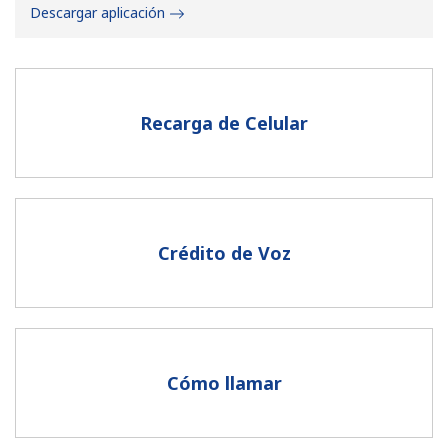
Descargar aplicación
Recarga de Celular
No se ha creado una contraseña
Mínimo 8 caracteres
Una letra mayúscula y una minúscula
Un número
Crédito de Voz
Un caracter especial
Cómo llamar
Mantente en contacto para recibir nuestras mejores
ofertas.