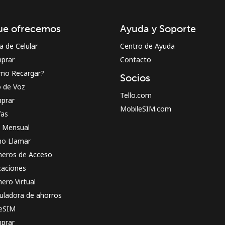
¡Hola!
ue ofrecemos
Ayuda y Soporte
Inicia sesión o
REGÍSTRATE →
a de Celular
Centro de Ayuda
prar
Contacto
mo Recargar?
Socios
o de Voz
Tello.com
prar
MobileSIM.com
fas
n Mensual
¿Olvidaste tu contraseña? →
o Llamar
eros de Acceso
caciones
Iniciar Sesión
ero Virtual
uladora de ahorros
o
 eSIM
prar