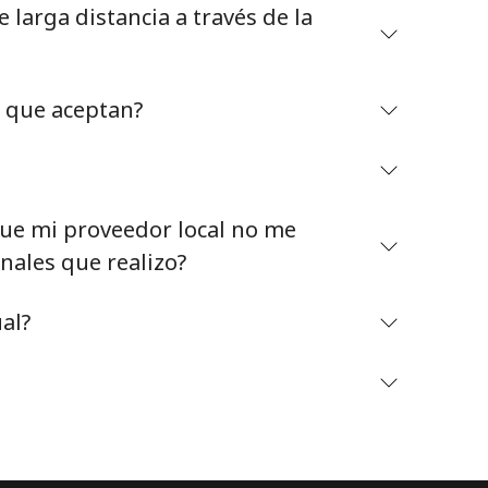
larga distancia a través de la
o que aceptan?
Mantente en contacto para recibir nuestras mejores
ofertas.
e mi proveedor local no me
Al abrir una cuenta en este sitio web, estoy de
nales que realizo?
acuerdo con estos
Términos y condiciones.
al?
Únete