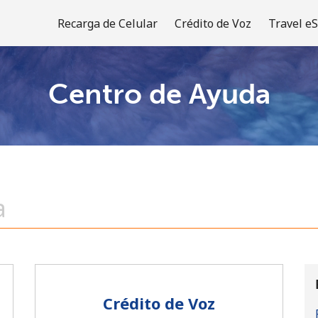
Recarga de Celular
Crédito de Voz
Travel e
Centro de Ayuda
¡Bienvenido!
¿Ya tienes una cuenta?
Inicia sesión →
Regístrate con
Crédito de Voz
o