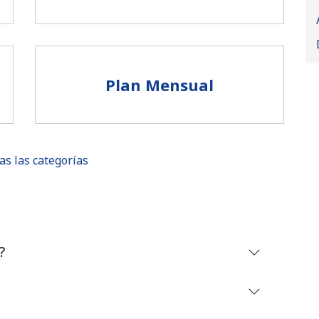
Plan Mensual
as las categorías
No se ha creado una contraseña
?
Mínimo 8 caracteres
Una letra mayúscula y una minúscula
Un número
Un caracter especial