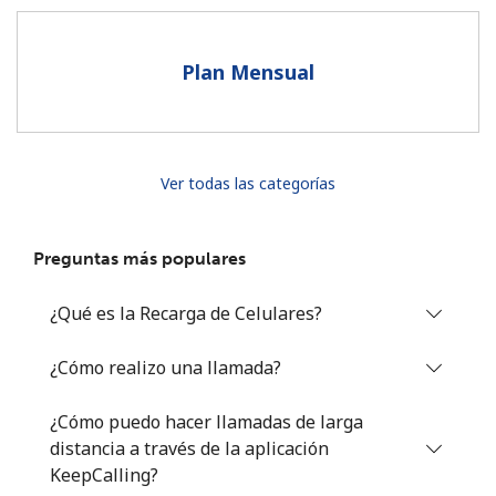
Al abrir una cuenta en este sitio web, estoy de acuerdo con
estos
Términos y condiciones.
Plan Mensual
Únete
Ver todas las categorías
¡Hola!
Preguntas más populares
Inicia sesión o
REGÍSTRATE →
¿Qué es la Recarga de Celulares?
¿Cómo realizo una llamada?
¿Cómo puedo hacer llamadas de larga
distancia a través de la aplicación
¿Olvidaste tu contraseña? →
KeepCalling?