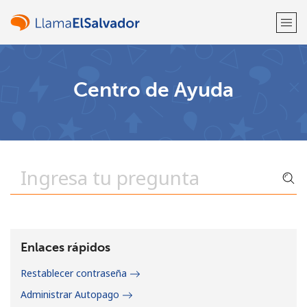
¡Bienvenido!
Centro de Ayuda
¿Ya tienes una cuenta?
Inicia sesión →
Regístrate con
o
Enlaces rápidos
Restablecer contraseña
Administrar Autopago