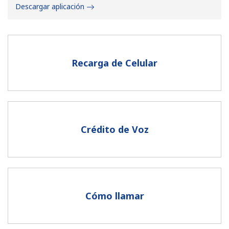
Descargar aplicación
Recarga de Celular
No se ha creado una contraseña
Mínimo 8 caracteres
Una letra mayúscula y una minúscula
Un número
Crédito de Voz
Un caracter especial
Cómo llamar
Mantente en contacto para recibir nuestras mejores
ofertas.