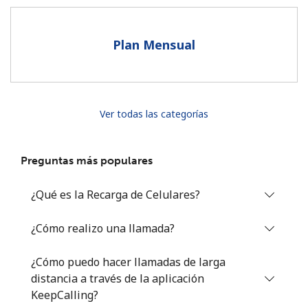
Al abrir una cuenta en este sitio web, estoy de acuerdo con
estos
Términos y condiciones.
Plan Mensual
Únete
Ver todas las categorías
¡Hola!
Preguntas más populares
Inicia sesión o
REGÍSTRATE →
¿Qué es la Recarga de Celulares?
¿Cómo realizo una llamada?
¿Cómo puedo hacer llamadas de larga
distancia a través de la aplicación
¿Olvidaste tu contraseña? →
KeepCalling?