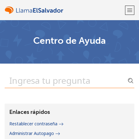
¡Bienvenido!
Centro de Ayuda
¿Ya tienes una cuenta?
Inicia sesión →
Regístrate con
o
Enlaces rápidos
Restablecer contraseña
Administrar Autopago