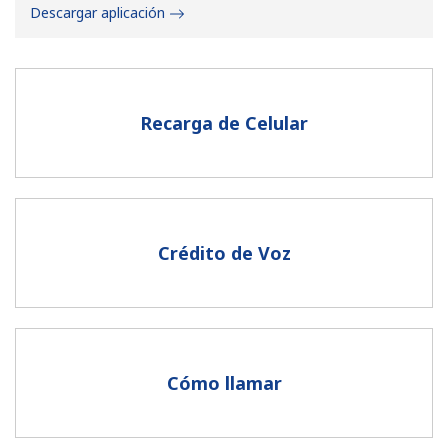
Descargar aplicación
Recarga de Celular
No se ha creado una contraseña
Mínimo 8 caracteres
Una letra mayúscula y una minúscula
Un número
Crédito de Voz
Un caracter especial
Cómo llamar
Mantente en contacto para recibir nuestras mejores
ofertas.