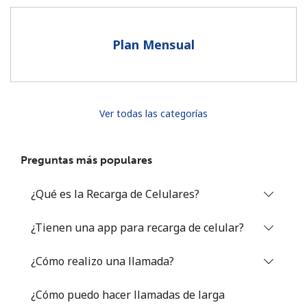
Al abrir una cuenta en este sitio web, estoy de acuerdo con
estos
Términos y condiciones.
Plan Mensual
Únete
Ver todas las categorías
¡Hola!
Preguntas más populares
Inicia sesión o
REGÍSTRATE →
¿Qué es la Recarga de Celulares?
¿Tienen una app para recarga de celular?
¿Cómo realizo una llamada?
¿Olvidaste tu contraseña? →
¿Cómo puedo hacer llamadas de larga