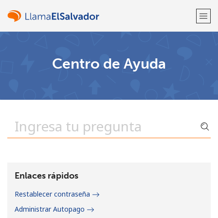
¡Bienvenido!
Centro de Ayuda
¿Ya tienes una cuenta?
Inicia sesión →
Regístrate con
o
Enlaces rápidos
Restablecer contraseña
Administrar Autopago