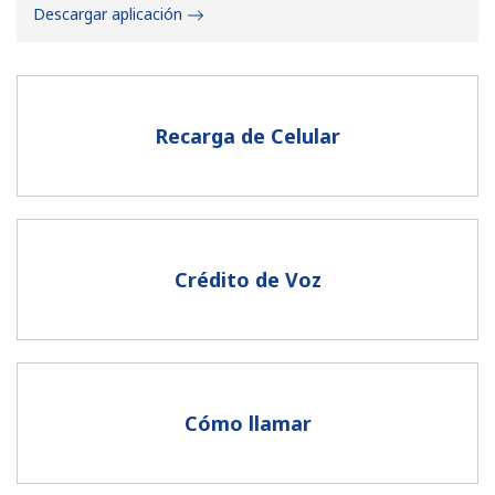
Descargar aplicación
Recarga de Celular
No se ha creado una contraseña
Mínimo 8 caracteres
Una letra mayúscula y una minúscula
Un número
Crédito de Voz
Un caracter especial
Cómo llamar
Mantente en contacto para recibir nuestras mejores
ofertas.