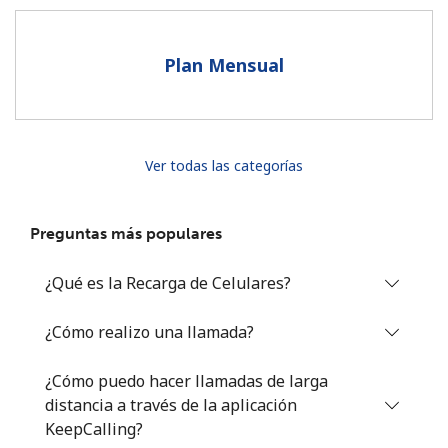
Al abrir una cuenta en este sitio web, estoy de acuerdo con
estos
Términos y condiciones.
Plan Mensual
Únete
Ver todas las categorías
¡Hola!
Preguntas más populares
Inicia sesión o
REGÍSTRATE →
¿Qué es la Recarga de Celulares?
¿Cómo realizo una llamada?
¿Cómo puedo hacer llamadas de larga
distancia a través de la aplicación
¿Olvidaste tu contraseña? →
KeepCalling?