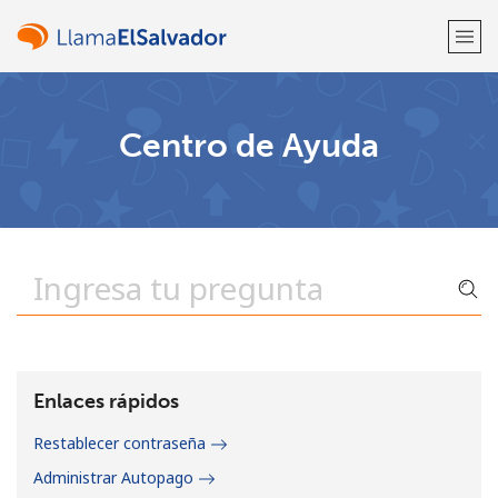
¡Bienvenido!
Centro de Ayuda
¿Ya tienes una cuenta?
Inicia sesión →
Regístrate con
o
Enlaces rápidos
Restablecer contraseña
Administrar Autopago