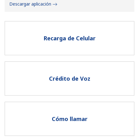
Descargar aplicación
Recarga de Celular
No se ha creado una contraseña
Mínimo 8 caracteres
Una letra mayúscula y una minúscula
Un número
Crédito de Voz
Un caracter especial
Cómo llamar
Mantente en contacto para recibir nuestras mejores
ofertas.