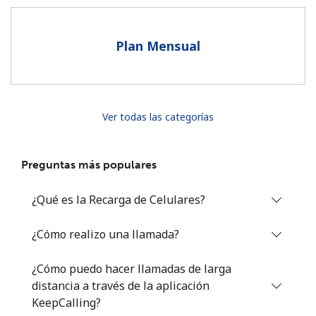
Al abrir una cuenta en este sitio web, estoy de acuerdo con
estos
Términos y condiciones.
Plan Mensual
Únete
Ver todas las categorías
¡Hola!
Preguntas más populares
Inicia sesión o
REGÍSTRATE →
¿Qué es la Recarga de Celulares?
¿Cómo realizo una llamada?
¿Cómo puedo hacer llamadas de larga
distancia a través de la aplicación
¿Olvidaste tu contraseña? →
KeepCalling?