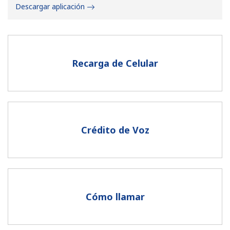
Descargar aplicación
Recarga de Celular
No se ha creado una contraseña
Mínimo 8 caracteres
Una letra mayúscula y una minúscula
Un número
Crédito de Voz
Un caracter especial
Cómo llamar
Mantente en contacto para recibir nuestras mejores
ofertas.