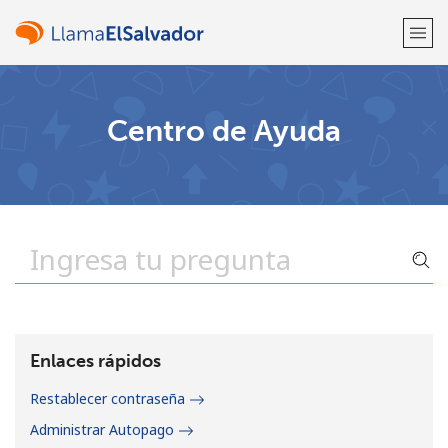
¡Bienvenido!
Centro de Ayuda
¿Ya tienes una cuenta?
Inicia sesión →
Regístrate con
o
Enlaces rápidos
Restablecer contraseña
Administrar Autopago