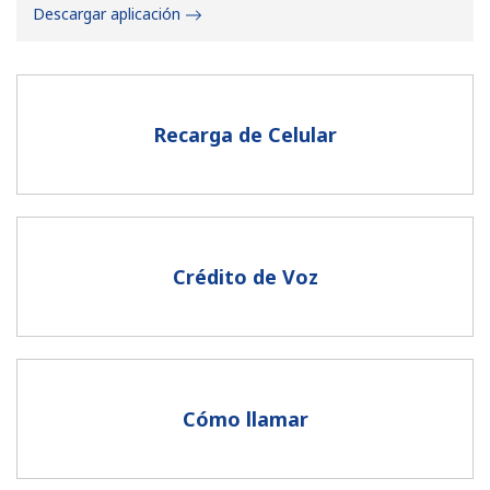
Descargar aplicación
Recarga de Celular
No se ha creado una contraseña
Mínimo 8 caracteres
Una letra mayúscula y una minúscula
Un número
Crédito de Voz
Un caracter especial
Cómo llamar
Mantente en contacto para recibir nuestras mejores
ofertas.