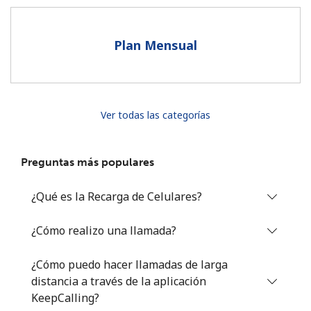
Al abrir una cuenta en este sitio web, estoy de acuerdo con
estos
Términos y condiciones.
Plan Mensual
Únete
Ver todas las categorías
¡Hola!
Preguntas más populares
Inicia sesión o
REGÍSTRATE →
¿Qué es la Recarga de Celulares?
¿Cómo realizo una llamada?
¿Cómo puedo hacer llamadas de larga
distancia a través de la aplicación
¿Olvidaste tu contraseña? →
KeepCalling?