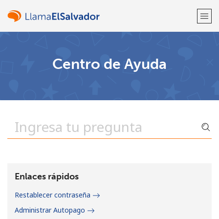
¡Bienvenido!
Centro de Ayuda
¿Ya tienes una cuenta?
Inicia sesión →
Regístrate con
o
Enlaces rápidos
Restablecer contraseña
Administrar Autopago