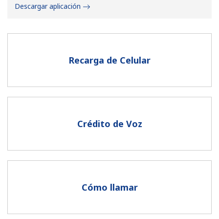
Descargar aplicación
Recarga de Celular
No se ha creado una contraseña
Mínimo 8 caracteres
Una letra mayúscula y una minúscula
Un número
Crédito de Voz
Un caracter especial
Cómo llamar
Mantente en contacto para recibir nuestras mejores
ofertas.