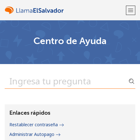
¡Bienvenido!
Centro de Ayuda
¿Ya tienes una cuenta?
Inicia sesión →
Regístrate con
o
Enlaces rápidos
Restablecer contraseña
Administrar Autopago