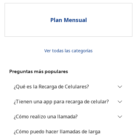
Al abrir una cuenta en este sitio web, estoy de acuerdo con
estos
Términos y condiciones.
Plan Mensual
Únete
Ver todas las categorías
¡Hola!
Preguntas más populares
Inicia sesión o
REGÍSTRATE →
¿Qué es la Recarga de Celulares?
¿Tienen una app para recarga de celular?
¿Cómo realizo una llamada?
¿Olvidaste tu contraseña? →
¿Cómo puedo hacer llamadas de larga