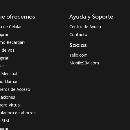
¡Hola!
ue ofrecemos
Ayuda y Soporte
Inicia sesión o
REGÍSTRATE →
a de Celular
Centro de Ayuda
prar
Contacto
mo Recargar?
Socios
o de Voz
Tello.com
prar
MobileSIM.com
fas
n Mensual
¿Olvidaste tu contraseña? →
o Llamar
eros de Acceso
caciones
Iniciar Sesión
ero Virtual
uladora de ahorros
o
 eSIM
prar