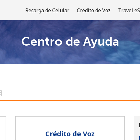
Recarga de Celular
Crédito de Voz
Travel e
Centro de Ayuda
¡Bienvenido!
¿Ya tienes una cuenta?
Inicia sesión →
Regístrate con
Crédito de Voz
o