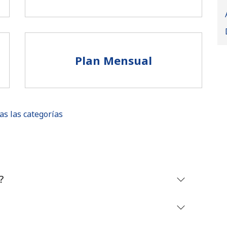
Plan Mensual
as las categorías
No se ha creado una contraseña
?
Mínimo 8 caracteres
Una letra mayúscula y una minúscula
Un número
Un caracter especial