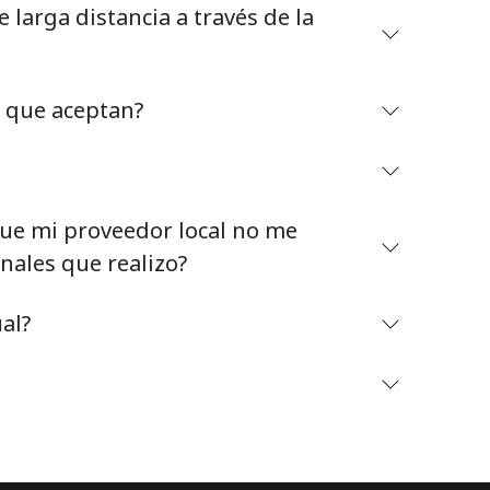
larga distancia a través de la
o que aceptan?
Mantente en contacto para recibir nuestras mejores
ofertas.
e mi proveedor local no me
Al abrir una cuenta en este sitio web, estoy de
nales que realizo?
acuerdo con estos
Términos y condiciones.
al?
Únete