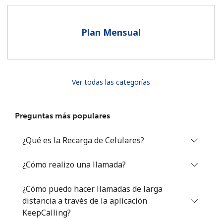
Al abrir una cuenta en este sitio web, estoy de acuerdo con
estos
Términos y condiciones.
Plan Mensual
Únete
Ver todas las categorías
¡Hola!
Preguntas más populares
Inicia sesión o
REGÍSTRATE →
¿Qué es la Recarga de Celulares?
¿Cómo realizo una llamada?
¿Cómo puedo hacer llamadas de larga
distancia a través de la aplicación
¿Olvidaste tu contraseña? →
KeepCalling?