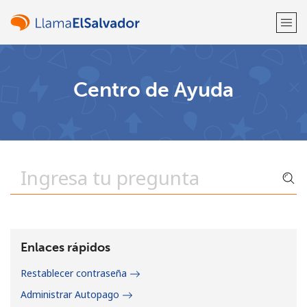
¡Bienvenido!
Centro de Ayuda
¿Ya tienes una cuenta?
Inicia sesión →
Regístrate con
o
Enlaces rápidos
Restablecer contraseña
Administrar Autopago