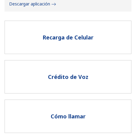
Descargar aplicación
Recarga de Celular
No se ha creado una contraseña
Mínimo 8 caracteres
Una letra mayúscula y una minúscula
Un número
Crédito de Voz
Un caracter especial
Cómo llamar
Mantente en contacto para recibir nuestras mejores
ofertas.