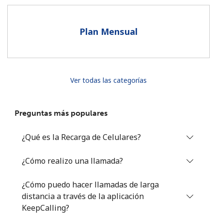
Al abrir una cuenta en este sitio web, estoy de acuerdo con
estos
Términos y condiciones.
Plan Mensual
Únete
Ver todas las categorías
¡Hola!
Preguntas más populares
Inicia sesión o
REGÍSTRATE →
¿Qué es la Recarga de Celulares?
¿Cómo realizo una llamada?
¿Cómo puedo hacer llamadas de larga
distancia a través de la aplicación
¿Olvidaste tu contraseña? →
KeepCalling?