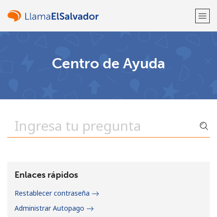
¡Bienvenido!
Centro de Ayuda
¿Ya tienes una cuenta?
Inicia sesión →
Regístrate con
o
Enlaces rápidos
Restablecer contraseña
Administrar Autopago