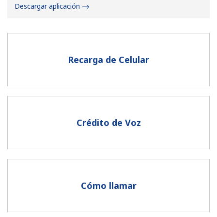
Descargar aplicación
Recarga de Celular
No se ha creado una contraseña
Mínimo 8 caracteres
Una letra mayúscula y una minúscula
Un número
Crédito de Voz
Un caracter especial
Cómo llamar
Mantente en contacto para recibir nuestras mejores
ofertas.