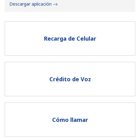
Descargar aplicación
Recarga de Celular
No se ha creado una contraseña
Mínimo 8 caracteres
Una letra mayúscula y una minúscula
Un número
Crédito de Voz
Un caracter especial
Cómo llamar
Mantente en contacto para recibir nuestras mejores
ofertas.