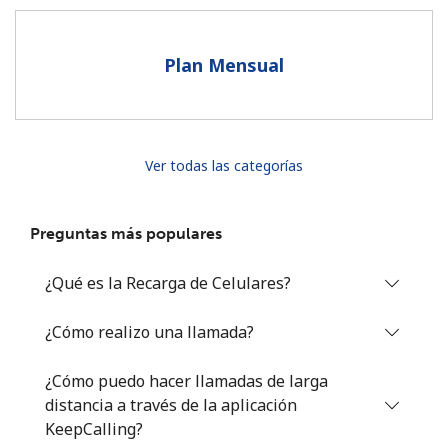
Al abrir una cuenta en este sitio web, estoy de acuerdo con
estos
Términos y condiciones.
Plan Mensual
Únete
Ver todas las categorías
¡Hola!
Preguntas más populares
Inicia sesión o
REGÍSTRATE →
¿Qué es la Recarga de Celulares?
¿Cómo realizo una llamada?
¿Cómo puedo hacer llamadas de larga
distancia a través de la aplicación
¿Olvidaste tu contraseña? →
KeepCalling?