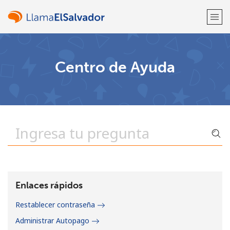
¡Bienvenido!
Centro de Ayuda
¿Ya tienes una cuenta?
Inicia sesión →
Regístrate con
o
Enlaces rápidos
Restablecer contraseña
Administrar Autopago