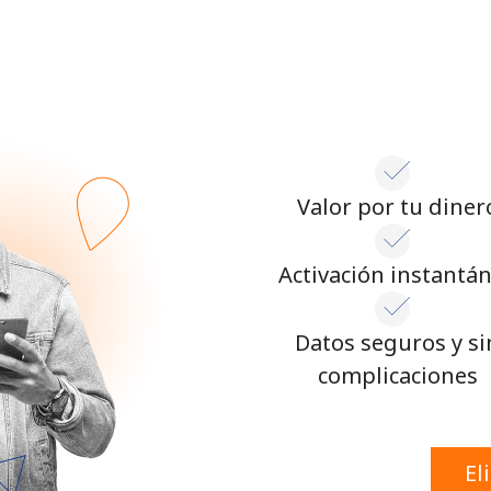
o
Continuar con
Valor por tu diner
Activación instantá
Datos seguros y si
complicaciones
El