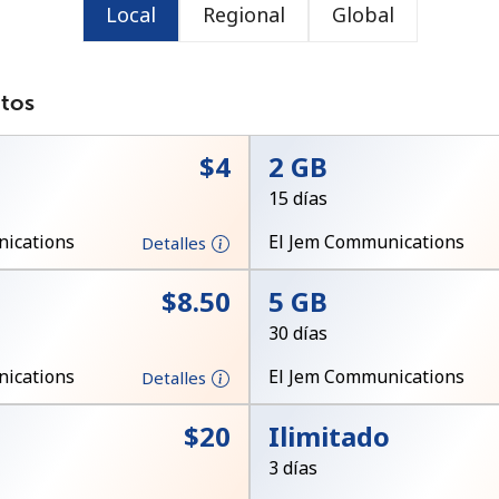
Local
Regional
Global
o
atos
⁦$4⁩
2 GB
15 días
ications
El Jem Communications
Detalles
⁦$8.50⁩
5 GB
30 días
ications
El Jem Communications
Detalles
No se ha creado una contraseña
⁦$20⁩
Ilimitado
Mínimo 8 caracteres
3 días
Una letra mayúscula y una minúscula