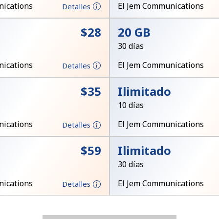
Un número
ications
El Jem Communications
Detalles
Un caracter especial
⁦$28⁩
20 GB
30 días
ications
El Jem Communications
Detalles
⁦$35⁩
Ilimitado
Mantente en contacto para recibir nuestras mejores
10 días
ofertas.
ications
El Jem Communications
Detalles
Al abrir una cuenta en este sitio web, estoy de
acuerdo con estos
Términos y condiciones.
⁦$59⁩
Ilimitado
30 días
Únete
ications
El Jem Communications
Detalles