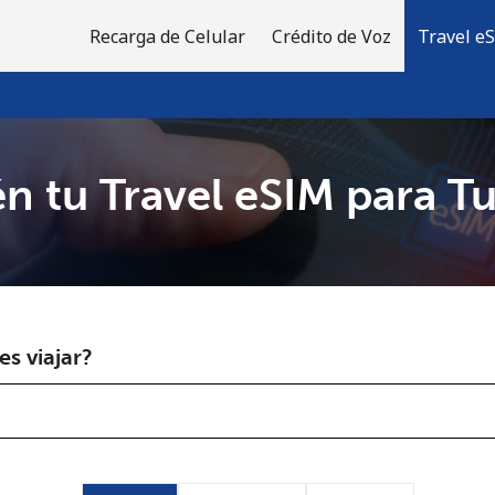
Recarga de Celular
Crédito de Voz
Travel e
n tu Travel eSIM para Tu
¡Bienvenido!
¿Ya tienes una cuenta?
Inicia sesión →
s viajar?
Regístrate con