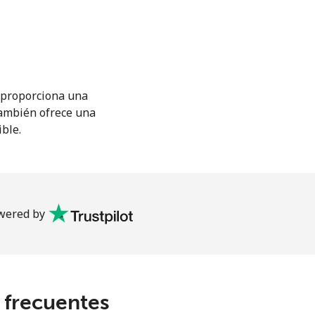
M proporciona una
También ofrece una
ible.
wered by
s frecuentes