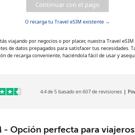
Continuar con el pago
¡Hola!
O recarga tu Travel eSIM existente →
Inicia sesión o
REGÍSTRATE →
tás viajando por negocios o por placer, nuestra Travel eSI
tes de datos prepagados para satisfacer tus necesidades. 
ón de recarga conveniente, haciéndola fácil de usar y asequ
4.4 de 5 basado en 607 de revisiones
|
Po
¿Olvidaste tu contraseña? →
Iniciar Sesión
 - Opción perfecta para viajero