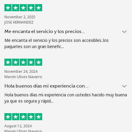
Al abrir una cuenta en este sitio web, estoy de acuerdo con
estos
Términos y condiciones.
November 2, 2025
JOSE HERNANDEZ
Únete
Me encanta el servicio y los precios…
Me encanta el servicio y los precios son accesibles..los
paquetes son un gran benefic...
¡Hola!
November 24, 2024
Marvin Ulises Navarro
Inicia sesión o
REGÍSTRATE →
Hola buenos días mi experiencia con…
Hola buenos días mi experiencia con ustedes hacido muy buena
ya que es segura y rápid...
¿Olvidaste tu contraseña? →
August 12, 2024
Marvin Ulises Navarro