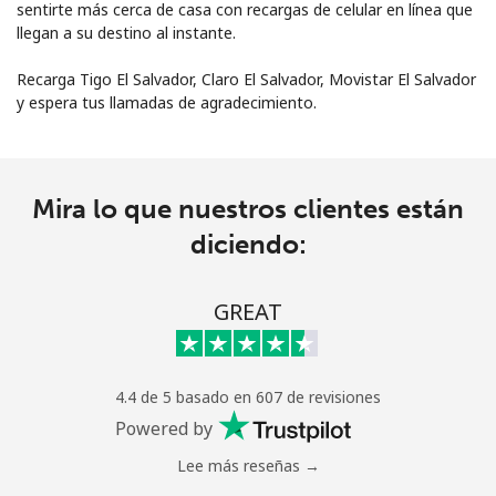
sentirte más cerca de casa con recargas de celular en línea que
llegan a su destino al instante.
Recarga Tigo El Salvador, Claro El Salvador, Movistar El Salvador
y espera tus llamadas de agradecimiento.
No se ha creado una contraseña
Mira lo que nuestros clientes están
Mínimo 8 caracteres
Una letra mayúscula y una minúscula
diciendo:
Un número
Un caracter especial
GREAT
4.4 de 5 basado en 607 de revisiones
Powered by
Mantente en contacto para recibir nuestras mejores
Lee más reseñas →
ofertas.