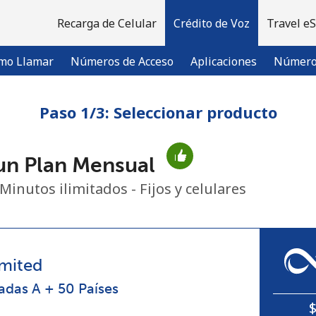
Recarga de Celular
Crédito de Voz
Travel e
mo Llamar
Números de Acceso
Aplicaciones
Número 
Paso 1/3: Seleccionar producto
¡Bienvenido!
un Plan Mensual
¿Ya tienes una cuenta?
Inicia sesión →
Minutos ilimitados - Fijos y celulares
Regístrate con
mited
adas A + 50 Países