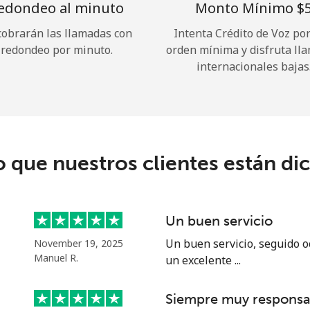
edondeo al minuto
Monto Mínimo ⁦$5
cobrarán las llamadas con
Intenta Crédito de Voz po
¡Hola!
redondeo por minuto.
orden mínima y disfruta ll
internacionales bajas
Inicia sesión o
REGÍSTRATE →
o que nuestros clientes están di
¿Olvidaste tu contraseña? →
Un buen servicio
Un buen servicio, seguido o
November 19, 2025
Manuel R.
un excelente ...
Iniciar Sesión
Siempre muy responsa