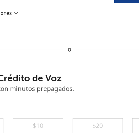
o
ciones
o
rédito de Voz
con minutos prepagados.
No se ha creado una contraseña
⁦$10⁩
⁦$20⁩
Mínimo 8 caracteres
Una letra mayúscula y una minúscula