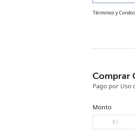
Términos y Condi
Comprar C
Pago por Uso 
Monto
⁦$5⁩