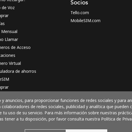
Socios
o de Voz
Tello.com
prar
MobileSIM.com
fas
n Mensual
o Llamar
eros de Acceso
caciones
ero Virtual
uladora de ahorros
 eSIM
prar
o funciona
y anuncios, para proporcionar funciones de redes sociales y para a
 colaboradores de redes sociales, publicidad y analítica que pueden
 tu uso de su servicio. Para más información sobre nuestras práctic
as tener a tu disposición, por favor consulta nuestra Política de Priva
Paga con