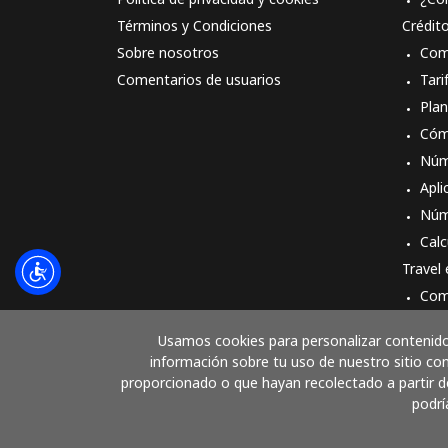
Términos y Condiciones
Crédit
Sobre nosotros
Com
Comentarios de usuarios
Tari
Pla
Cóm
Núm
Apli
Núm
Calc
Travel
Com
Cóm
Usamos cookies para personalizar contenido 
información sobre tu uso de nuestro sitio con
proporcionado o que hayan recolectado a partir de
podrí